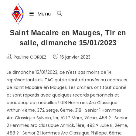
Menu
Skip
Saint Macaire en Mauges, Tir en
to
salle, dimanche 15/01/2023
content
Auteur/autrice
Publication
Pauline CORBEZ
16 janvier 2023
de
publiée :
la
Le dimanche 15/01/2023, ce n'est pas moins de 14
publication :
représentants du TAC qui se sont retrouvés au concours
de Saint Macaire en Mauges. Les archers ont tout donné
et sont repartis avec quelques records personnels et
beaucoup de médailles ! U18 Hommes Arc Classique
Arthur, 4ème, 372 Serge, 6ème, 318 Senior 1 Hommes
Arc Classique Sylvain, 1er, 521 ? Marc, 2ème, 458 ? Senior
2 Femmes Arc Classique Annick, 1ère, 492 ? Julie B, 2ème,
488 ? Senior 2 Hommes Arc Classique Philippe, 6ème,