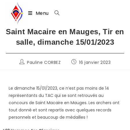
Menu
Skip
Saint Macaire en Mauges, Tir en
to
salle, dimanche 15/01/2023
content
Auteur/autrice
Publication
Pauline CORBEZ
16 janvier 2023
de
publiée :
la
publication :
Le dimanche 15/01/2023, ce n’est pas moins de 14
représentants du TAC qui se sont retrouvés au
concours de Saint Macaire en Mauges. Les archers ont
tout donné et sont repartis avec quelques records
personnels et beaucoup de médailles !