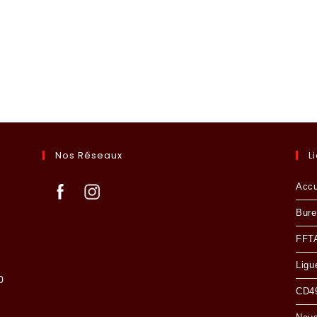
Nos Réseaux
L
Accu
Bure
FFT
Ligu
0
CD49