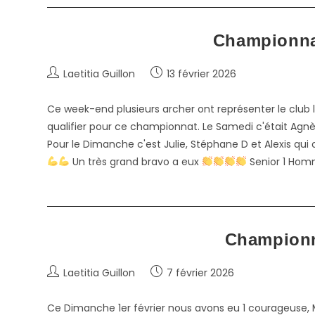
Championnat
Auteur/autrice
Publication
Laetitia Guillon
13 février 2026
de
publiée :
la
Ce week-end plusieurs archer ont représenter le club l
publication :
qualifier pour ce championnat. Le Samedi c'était Agn
Pour le Dimanche c'est Julie, Stéphane D et Alexis qu
Un très grand bravo a eux
Senior 1 Homm
Championna
Auteur/autrice
Publication
Laetitia Guillon
7 février 2026
de
publiée :
la
Ce Dimanche 1er février nous avons eu 1 courageuse, 