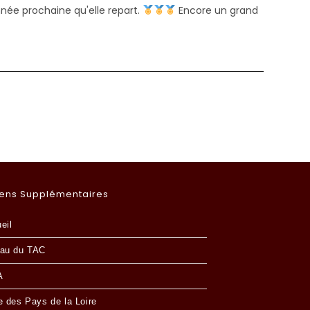
nnée prochaine qu'elle repart.
Encore un grand
page suivante
iens Supplémentaires
eil
au du TAC
A
e des Pays de la Loire