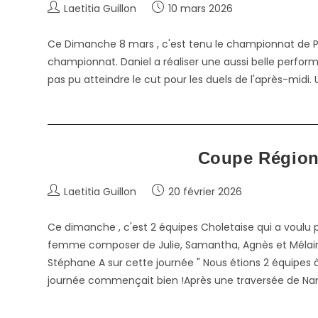
Auteur/autrice
Publication
Laetitia Guillon
10 mars 2026
de
publiée :
la
Ce Dimanche 8 mars , c'est tenu le championnat de Para 
publication :
championnat. Daniel a réaliser une aussi belle perfo
pas pu atteindre le cut pour les duels de l'après-midi.
Coupe Régiona
Auteur/autrice
Publication
Laetitia Guillon
20 février 2026
de
publiée :
la
Ce dimanche , c'est 2 équipes Choletaise qui a voulu p
publication :
femme composer de Julie, Samantha, Agnès et Mélain
Stéphane A sur cette journée " Nous étions 2 équipes 
journée commençait bien !Après une traversée de Nant