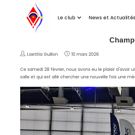
Le club
News et Actualité
Skip
Champio
to
content
Auteur/autrice
Publication
Laetitia Guillon
10 mars 2026
de
publiée :
la
Ce samedi 28 février, nous avons eu le plaisir d'avoir 
publication :
salle et qui est allé chercher une nouvelle fois une m