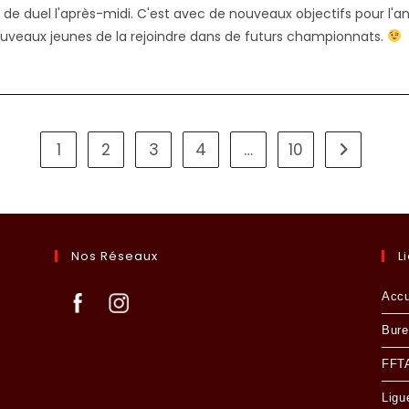
e de duel l'après-midi. C'est avec de nouveaux objectifs pour l'a
ouveaux jeunes de la rejoindre dans de futurs championnats.
1
2
3
4
…
10
Aller à la 
Nos Réseaux
L
Accu
Bure
FFT
Ligu