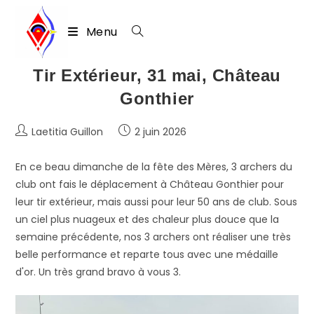
Menu
Skip
Tir Extérieur, 31 mai, Château
to
Gonthier
content
Auteur/autrice
Publication
Laetitia Guillon
2 juin 2026
de
publiée :
la
En ce beau dimanche de la fête des Mères, 3 archers du
publication :
club ont fais le déplacement à Château Gonthier pour
leur tir extérieur, mais aussi pour leur 50 ans de club. Sous
un ciel plus nuageux et des chaleur plus douce que la
semaine précédente, nos 3 archers ont réaliser une très
belle performance et reparte tous avec une médaille
d'or. Un très grand bravo à vous 3.