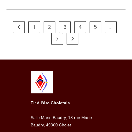
1
2
3
4
5
…
Go to the previous page
7
Aller à la page suivante
Tir à l'Arc Choletais
Salle Marie Baudry, 13 rue Marie
Baudry, 49300 Cholet