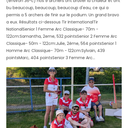
(environ 36°c) nos 9 archers ont braver la chaleur et ont
bu beaucoup, beaucoup, beaucoup d'eau, ce qui a
permis a 5 archers de finir sur le podium. Un grand bravo
a eux. Résultats ci-dessous Tir InternationalTir
NationalSenior 1 Femme Arc Classique- 70m -
122cm:Samantha, 2eme, 532 pointsSenior 2 Femme Arc
Classique- 50m - 122cm:Julie, 2ème, 564 pointsSenior 1
Homme Arc Classique- 70m - 122cm:Sylvain, 439
pointsMarc, 404 pointsSenior 3 Femme Arc…