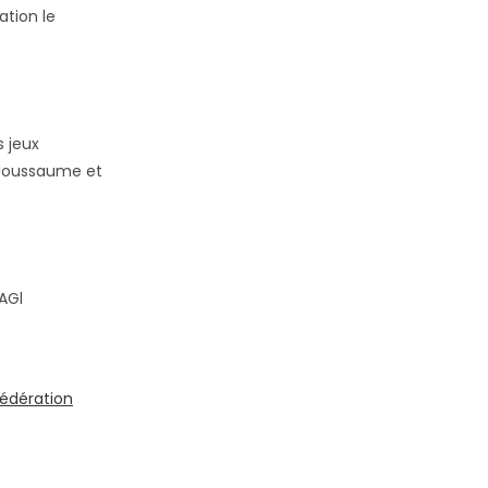
ation le
s jeux
 Joussaume et
AGl
Fédération