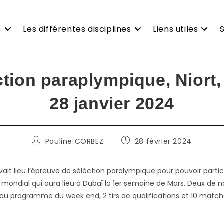
s
Les différentes disciplines
Liens utiles
tion paraplympique, Niort,
28 janvier 2024
Auteur/autrice
Publication
Pauline CORBEZ
28 février 2024
de
publiée :
la
publication :
it lieu l’épreuve de séléction paralympique pour pouvoir partic
mondial qui aura lieu à Dubaï la 1er semaine de Mars. Deux de n
 au programme du week end, 2 tirs de qualifications et 10 match