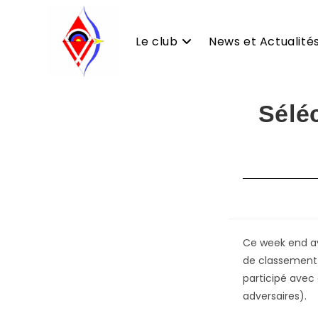
Le club
News et Actualité
Skip
Séléc
to
content
Ce week end ava
de classement 
participé avec
adversaires).