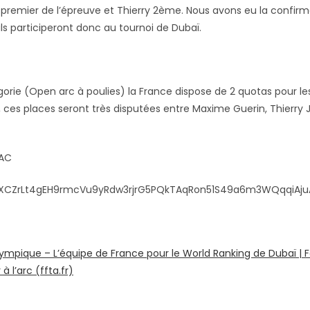
 premier de l’épreuve et Thierry 2ème. Nous avons eu la confirm
ls participeront donc au tournoi de Dubaï.
orie (Open arc à poulies) la France dispose de 2 quotas pour le
 ces places seront très disputées entre Maxime Guerin, Thierry
TAC
LPtXCZrLt4gEH9rmcVu9yRdw3rjrG5PQkTAqRon51S49a6m3WQqqiAju
lympique – L’équipe de France pour le World Ranking de Dubaï | 
à l’arc (ffta.fr)