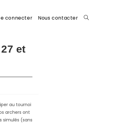
Se connecter
Nous contacter
Toggle
website
 27 et
search
iper au tournoi
os archers ont
s simulés (sans