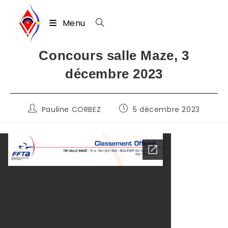
Menu
Skip
Concours salle Maze, 3
to
décembre 2023
content
Auteur/autrice
Publication
Pauline CORBEZ
5 décembre 2023
de
publiée :
la
publication :