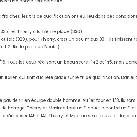
l avec une bonne température.
fraîches, les tirs de qualification ont eu lieu dans des conditi
 (335) et Thierry à la 17ème place (330)
t fait (329), pour Thierry, c’est un peu mieux 334. Ils finissent 
ait 2 dix de plus que Daniel).
16. Tous les deux réalisent un beau score : 142 et 145, mais Daniel
Italien qui finit à la 1ère place sur le tir de qualification. Daniel 
e pas de tir en
équipe double homme. Au 1er tour en 1/8, ils sont 
 de barrage, Thierry et Maxime font un 9 chacun contre un 9 et 
t par s’imposer 145 à 141. Thierry et Maxime se retrouvent donc en