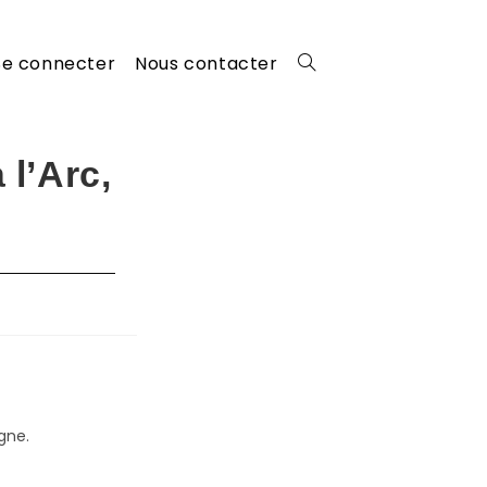
Se connecter
Nous contacter
Toggle
website
l’Arc,
search
gne.