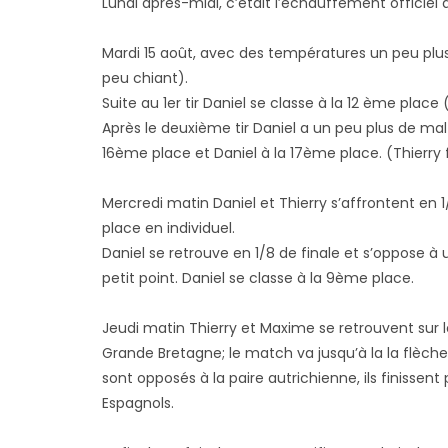
Lundi après-midi, c’était l’échauffement officie
Mardi 15 août, avec des températures un peu plus 
peu chiant).
Suite au 1er tir Daniel se classe à la 12 ème place
Après le deuxième tir Daniel a un peu plus de mal e
16ème place et Daniel à la 17ème place. (Thierry f
Mercredi matin Daniel et Thierry s’affrontent en 1/
place en individuel.
Daniel se retrouve en 1/8 de finale et s’oppose à un 
petit point. Daniel se classe à la 9ème place.
Jeudi matin Thierry et Maxime se retrouvent sur l
Grande Bretagne; le match va jusqu’à la la flèche
sont opposés à la paire autrichienne, ils finissen
Espagnols.