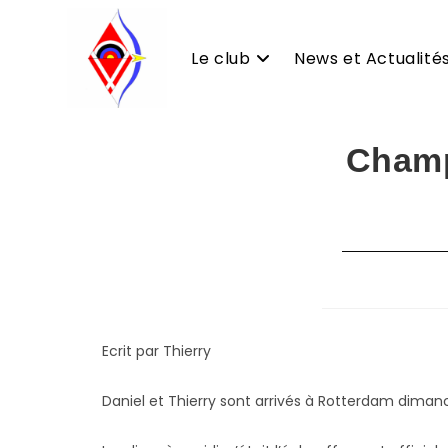
Le club
News et Actualité
Skip
Champ
to
content
Ecrit par Thierry
Daniel et Thierry sont arrivés à Rotterdam diman