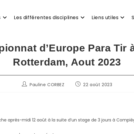
s
Les différentes disciplines
Liens utiles
ionnat d’Europe Para Tir à 
Rotterdam, Aout 2023
Auteur/autrice
Publication
Pauline CORBEZ
22 août 2023
de
publiée :
la
publication :
che après-midi 12 août à la suite d’un stage de 3 jours à Compiè