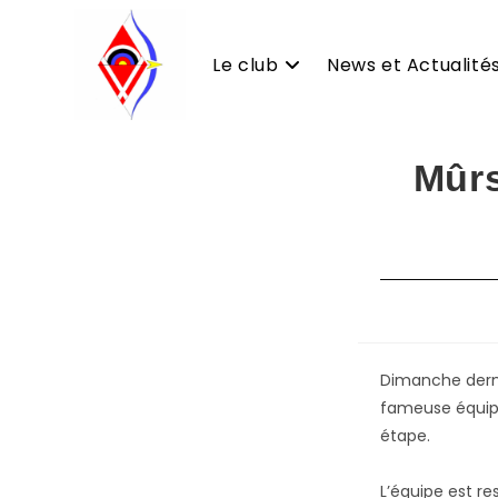
Le club
News et Actualité
Skip
Mûrs
to
content
Dimanche derni
fameuse équipe
étape.
L’équipe est r