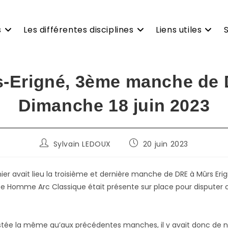
s
Les différentes disciplines
Liens utiles
-Erigné, 3ème manche de
Dimanche 18 juin 2023
Auteur/autrice
Publication
Sylvain LEDOUX
20 juin 2023
de
publiée :
la
publication :
er avait lieu la troisième et dernière manche de DRE à Mûrs Erig
 Homme Arc Classique était présente sur place pour disputer c
estée la même qu’aux précédentes manches, il y avait donc de n