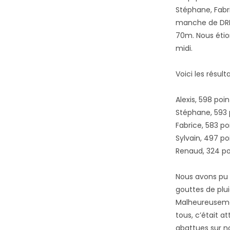
Stéphane, Fabr
manche de DRE 
70m. Nous étio
midi.
Voici les résult
Alexis, 598 poin
Stéphane, 593 
Fabrice, 583 po
Sylvain, 497 po
Renaud, 324 po
Nous avons pu 
gouttes de pluie
Malheureusemen
tous, c’était a
abattues sur n