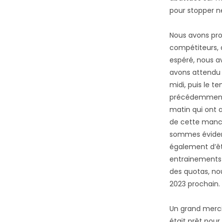
pour stopper n
Nous avons pro
compétiteurs, à
espéré, nous av
avons attendu l
midi, puis le t
précédemment. 
matin qui ont a
de cette manc
sommes évidemm
également d’êt
entrainements o
des quotas, nous
2023 prochain.
Un grand merci
était prêt pou