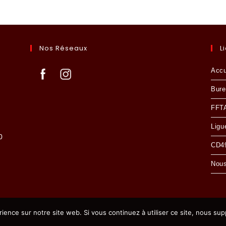
Nos Réseaux
L
Accu
Bure
FFT
Ligu
0
CD49
Nous
MENTIONS LÉGALES
- © 2024 TIR À L'ARC CHOLETAIS
rience sur notre site web. Si vous continuez à utiliser ce site, nous su