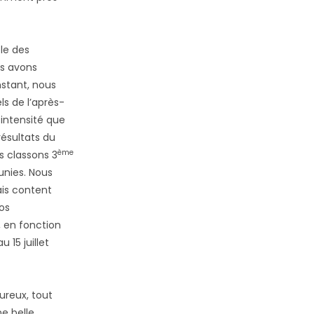
le des
us avons
nstant, nous
ls de l’après-
 intensité que
ésultats du
ème
s classons 3
unies. Nous
ais content
os
, en fonction
 15 juillet
ureux, tout
e belle