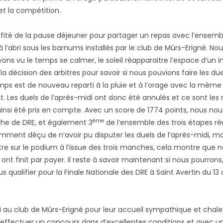
et la compétition.
fité de la pause déjeuner pour partager un repas avec l’ensemb
 l’abri sous les barnums installés par le club de Mûrs-Erigné. No
ons vu le temps se calmer, le soleil réapparaitre l’espace d’un i
a décision des arbitres pour savoir si nous pouvions faire les due
emps est de nouveau reparti à la pluie et à l’orage avec la même
Les duels de l’après-midi ont donc été annulés et ce sont les r
insi été pris en compte. Avec un score de 1774 points, nous nou
ème
he de DRE, et également 3
de l’ensemble des trois étapes ré
ent déçu de n’avoir pu disputer les duels de l’après-midi, m
re sur le podium à l’issue des trois manches, cela montre que n
nt finit par payer. Il reste à savoir maintenant si nous pourrons
 qualifier pour la Finale Nationale des DRE à Saint Avertin du 13 au
 au club de Mûrs-Erigné pour leur accueil sympathique et chale
r effectuer un concours dans d’excellentes conditions et avec un