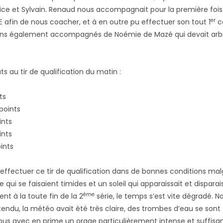
ice et Sylvain. Renaud nous accompagnait pour la première fois
er
afin de nous coacher, et à en outre pu effectuer son tout 1
c
ns également accompagnés de Noémie de Mazé qui devait arbit
ats au tir de qualification du matin :
ts
points
ints
ints
ints
effectuer ce tir de qualification dans de bonnes conditions ma
 qui se faisaient timides et un soleil qui apparaissait et disparais
ème
t à la toute fin de la 2
série, le temps s’est vite dégradé. N
ttendu, la météo avait été très claire, des trombes d’eau se son
ous avec en prime un orage particulièrement intense et suffi