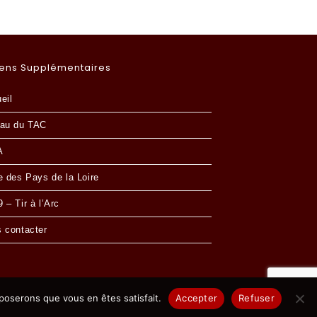
iens Supplémentaires
eil
au du TAC
A
e des Pays de la Loire
 – Tir à l’Arc
 contacter
pposerons que vous en êtes satisfait.
Accepter
Refuser