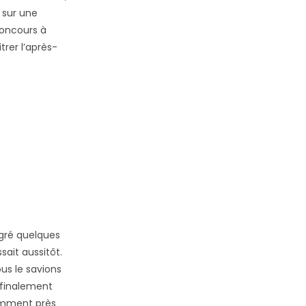
 sur une
oncours à
rer l’après-
lgré quelques
sait aussitôt.
ous le savions
t finalement
samment près