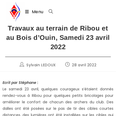
Menu
Skip
Travaux au terrain de Ribou et
to
au Bois d’Ouin, Samedi 23 avril
content
2022
Auteur/autrice
Publication
Sylvain LEDOUX
28 avril 2022
de
publiée :
la
publication :
Ecrit par Stéphane :
Le samedi 23 avril, quelques courageux s’étaient donnés
rendez-vous à Ribou pour quelques petits bricolages pour
améliorer le confort de chacun des archers du club. Des
dalles ont été posées sur le pas de tir des cibles courtes
distances, des lumières ont été installées sur les cibles qui