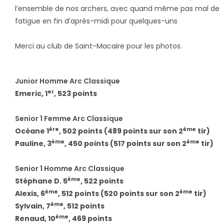
l’ensemble de nos archers, avec quand même pas mal de
fatigue en fin d’après-midi pour quelques-uns
Merci au club de Saint-Macaire pour les photos.
Junior Homme Arc Classique
er
Emeric, 1
, 523 points
Senior 1 Femme Arc Classique
ère
ème
Océane 1
, 502 points (489 points sur son 2
tir)
ème
ème
Pauline, 3
, 450 points (517 points sur son 2
tir)
Senior 1 Homme Arc Classique
ème
Stéphane D. 5
, 522 points
ème
ème
Alexis, 6
, 512 points (520 points sur son 2
tir)
ème
Sylvain, 7
, 512 points
ème
Renaud, 10
, 469 points