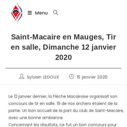
Skip
to
Menu
content
Saint-Macaire en Mauges, Tir
en salle, Dimanche 12 janvier
2020
Auteur/autrice
Publication
Sylvain LEDOUX
15 janvier 2020
de
publiée :
la
publication :
Le 12 janvier dernier, la Flèche Macairoise organisait son
concours de tir en salle. 19 de nos archers étaient de la
partie. Un bon accueil de la part du club de Saint-Macaire,
avec une bonne ambiance.
Concernant les résultats, ce fut un bon concours pour