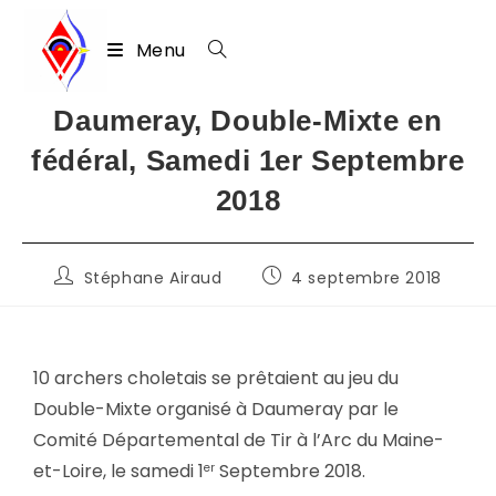
Menu
Skip
Daumeray, Double-Mixte en
to
fédéral, Samedi 1er Septembre
content
2018
Auteur/autrice
Publication
Stéphane Airaud
4 septembre 2018
de
publiée :
la
publication :
10 archers choletais se prêtaient au jeu du
Double-Mixte organisé à Daumeray par le
Comité Départemental de Tir à l’Arc du Maine-
et-Loire, le samedi 1
Septembre 2018.
er