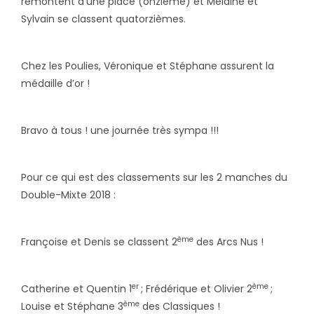
remontent d’une place (onzième) et Melaine et
Sylvain se classent quatorzièmes.
Chez les Poulies, Véronique et Stéphane assurent la
médaille d’or !
Bravo à tous ! une journée très sympa !!!
Pour ce qui est des classements sur les 2 manches du
Double-Mixte 2018 :
ème
Françoise et Denis se classent 2
des Arcs Nus !
er
ème
Catherine et Quentin 1
; Frédérique et Olivier 2
;
ème
Louise et Stéphane 3
des Classiques !