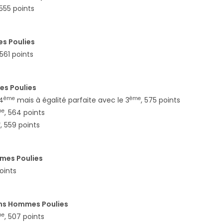
 555 points
s Poulies
 561 points
s Poulies
ème
ème
 4
mais à égalité parfaite avec le 3
, 575 points
me
, 564 points
e
, 559 points
mes Poulies
points
ns Hommes Poulies
me
, 507 points