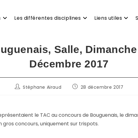
s
Les différentes disciplines
Liens utiles
uguenais, Salle, Dimanche
Décembre 2017
Auteur/autrice
Publication
Stéphane Airaud
28 décembre 2017
de
publiée :
la
publication :
représentaient le TAC au concours de Bouguenais, le dima
 gros concours, uniquement sur trispots.