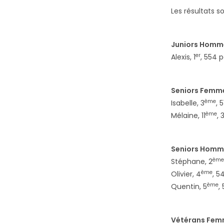
Les résultats s
Juniors Homm
er
Alexis, 1
, 554 p
Seniors Femm
ème
Isabelle, 3
, 
ème
Mélaine, 11
, 
Seniors Homm
ème
Stéphane, 2
ème
Olivier, 4
, 5
ème
Quentin, 5
,
Vétérans Fem