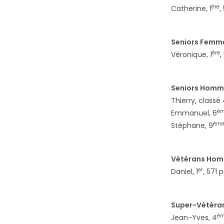
ère
Catherine, 1
,
Seniors Femme
ère
Véronique, 1
,
Seniors Homme
Thierry, classé
è
Emmanuel, 6
èm
Stéphane, 9
Vétérans Hom
er
Daniel, 1
, 571 
Super-Vétéra
è
Jean-Yves, 4