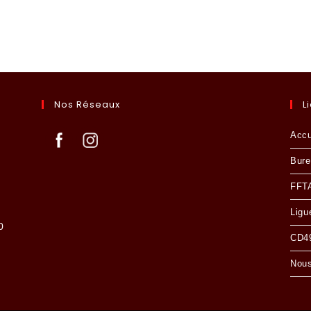
Nos Réseaux
L
Accu
Bure
FFT
Ligu
0
CD49
Nous