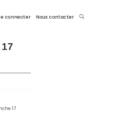
Se connecter
Nous contacter
Toggle
website
 17
search
nche 17