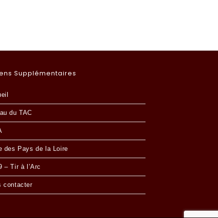
iens Supplémentaires
eil
au du TAC
A
e des Pays de la Loire
 – Tir à l’Arc
 contacter