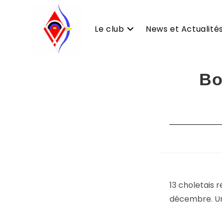
Le club
News et Actualité
Skip
Bo
to
content
13 choletais 
décembre. Un