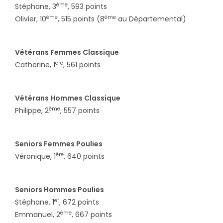
ème
Stéphane, 3
, 593 points
ème
ème
Olivier, 10
, 515 points (8
au Départemental)
Vétérans Femmes Classique
ère
Catherine, 1
, 561 points
Vétérans Hommes Classique
ème
Philippe, 2
, 557 points
Seniors Femmes Poulies
ère
Véronique, 1
, 640 points
Seniors Hommes Poulies
er
Stéphane, 1
, 672 points
ème
Emmanuel, 2
, 667 points