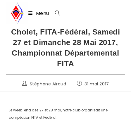
Menu
Skip
Cholet, FITA-Fédéral, Samedi
to
27 et Dimanche 28 Mai 2017,
content
Championnat Départemental
FITA
Auteur/autrice
Publication
Stéphane Airaud
31 mai 2017
de
publiée :
la
publication :
Le week-end des 27 et 28 mai, notre club organisait une
compétition FITA et Fédéral.