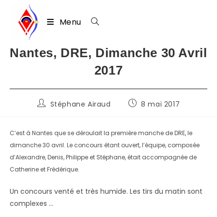
Menu
Skip
Nantes, DRE, Dimanche 30 Avril
to
2017
content
Auteur/autrice
Publication
Stéphane Airaud
8 mai 2017
de
publiée :
la
publication :
C’est à Nantes que se déroulait la première manche de DRE, le
dimanche 30 avril. Le concours étant ouvert, l’équipe, composée
d’Alexandre, Denis, Philippe et Stéphane, était accompagnée de
Catherine et Frédérique.
Un concours venté et très humide. Les tirs du matin sont
complexes …