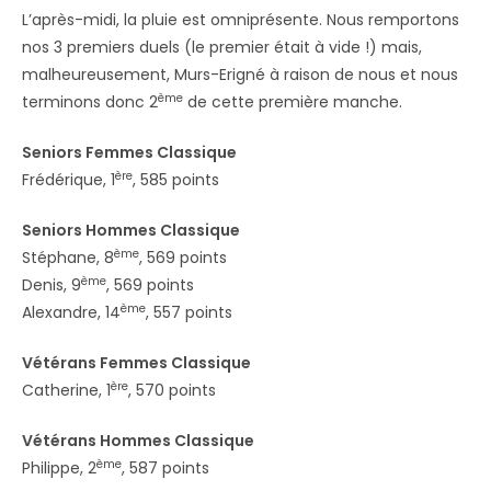
L’après-midi, la pluie est omniprésente. Nous remportons
nos 3 premiers duels (le premier était à vide !) mais,
malheureusement, Murs-Erigné à raison de nous et nous
ème
terminons donc 2
de cette première manche.
Seniors Femmes Classique
ère
Frédérique, 1
, 585 points
Seniors Hommes Classique
ème
Stéphane, 8
, 569 points
ème
Denis, 9
, 569 points
ème
Alexandre, 14
, 557 points
Vétérans Femmes Classique
ère
Catherine, 1
, 570 points
Vétérans Hommes Classique
ème
Philippe, 2
, 587 points