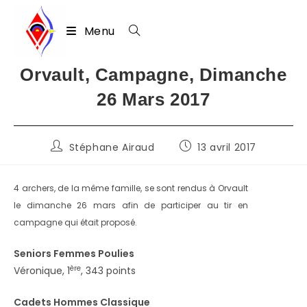
Menu
Skip
Orvault, Campagne, Dimanche
to
26 Mars 2017
content
Auteur/autrice
Publication
Stéphane Airaud
13 avril 2017
de
publiée :
la
publication :
4 archers, de la même famille, se sont rendus à Orvault
le dimanche 26 mars afin de participer au tir en
campagne qui était proposé.
Seniors Femmes Poulies
ère
Véronique, 1
, 343 points
Cadets Hommes Classique