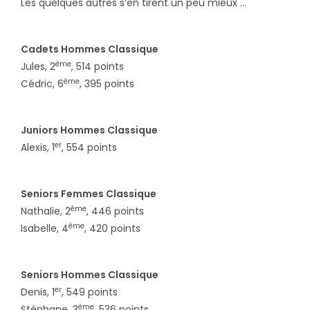
Les quelques autres s’en tirent un peu mieux …
Cadets Hommes Classique
ème
Jules, 2
, 514 points
ème
Cédric, 6
, 395 points
Juniors Hommes Classique
er
Alexis, 1
, 554 points
Seniors Femmes Classique
ème
Nathalie, 2
, 446 points
ème
Isabelle, 4
, 420 points
Seniors Hommes Classique
er
Denis, 1
, 549 points
ème
Stéphane, 3
, 536 points