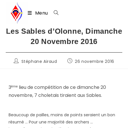
Menu
Skip
Les Sables d’Olonne, Dimanche
to
20 Novembre 2016
content
Auteur/autrice
Publication
Stéphane Airaud
26 novembre 2016
de
publiée :
la
publication :
3
lieu de compétition de ce dimanche 20
ème
novembre, 7 choletais tiraient aux Sables.
Beaucoup de pailles, moins de points seraient un bon
résumé … Pour une majorité des archers …