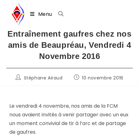
Menu
Skip
Entraînement gaufres chez nos
to
amis de Beaupréau, Vendredi 4
content
Novembre 2016
Auteur/autrice
Publication
Stéphane Airaud
10 novembre 2016
de
publiée :
la
publication :
Le vendredi 4 novembre, nos amis de la FCM
nous avaient invités à venir partager avec un eux
un moment convivial de tir à l’arc et de partage
de gaufres.