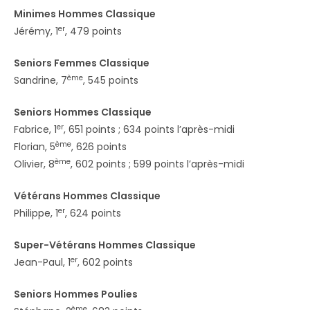
Minimes Hommes Classique
er
Jérémy, 1
, 479 points
Seniors Femmes Classique
ème
Sandrine, 7
, 545 points
Seniors Hommes Classique
er
Fabrice, 1
, 651 points ; 634 points l’après-midi
ème
Florian, 5
, 626 points
ème
Olivier, 8
, 602 points ; 599 points l’après-midi
Vétérans Hommes Classique
er
Philippe, 1
, 624 points
Super-Vétérans Hommes Classique
er
Jean-Paul, 1
, 602 points
Seniors Hommes Poulies
ème