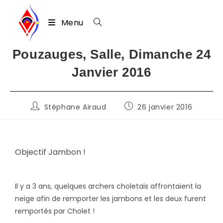
Menu
Skip
Pouzauges, Salle, Dimanche 24
to
Janvier 2016
content
Auteur/autrice
Publication
Stéphane Airaud
26 janvier 2016
de
publiée :
la
publication :
Objectif Jambon !
Il y a 3 ans, quelques archers choletais affrontaient la
neige afin de remporter les jambons et les deux furent
remportés par Cholet !