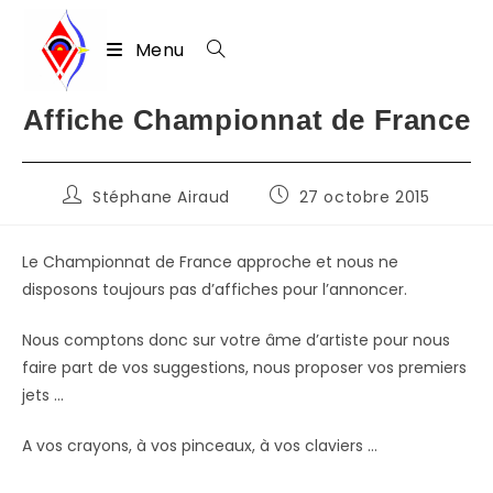
Menu
Skip
Affiche Championnat de France
to
content
Auteur/autrice
Publication
Stéphane Airaud
27 octobre 2015
de
publiée :
la
publication :
Le Championnat de France approche et nous ne
disposons toujours pas d’affiches pour l’annoncer.
Nous comptons donc sur votre âme d’artiste pour nous
faire part de vos suggestions, nous proposer vos premiers
jets …
A vos crayons, à vos pinceaux, à vos claviers …