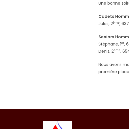
Une bonne soir
Cadets Homme
ème
Jules, 2
, 63
Seniors Homm
er
Stéphane, 1
, 
ème
Denis, 2
, 65
Nous avons mal
première place