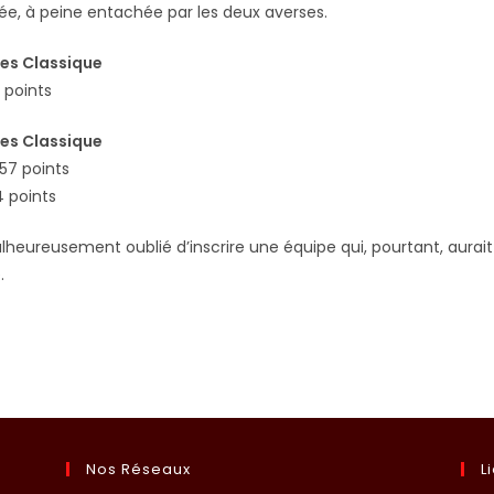
ée, à peine entachée par les deux averses.
s Classique
7 points
es Classique
657 points
4 points
heureusement oublié d’inscrire une équipe qui, pourtant, aurait
.
Nos Réseaux
L