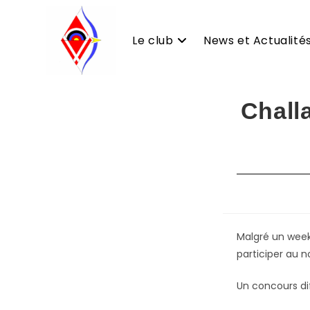
Le club
News et Actualité
Skip
Chall
to
content
Malgré un week
participer au n
Un concours di