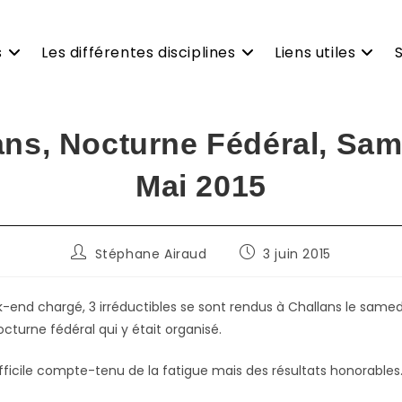
s
Les différentes disciplines
Liens utiles
ans, Nocturne Fédéral, Sam
Mai 2015
Auteur/autrice
Publication
Stéphane Airaud
3 juin 2015
de
publiée :
la
publication :
-end chargé, 3 irréductibles se sont rendus à Challans le samed
octurne fédéral qui y était organisé.
fficile compte-tenu de la fatigue mais des résultats honorables