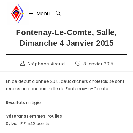
Menu
Skip
Fontenay-Le-Comte, Salle,
to
Dimanche 4 Janvier 2015
content
Auteur/autrice
Publication
Stéphane Airaud
8 janvier 2015
de
publiée :
la
publication :
En ce début d’année 2015, deux archers choletais se sont
rendus au concours salle de Fontenay-le-Comte.
Résultats mitigés.
Vétérans Femmes Poulies
ère
Sylvie, 1
, 542 points