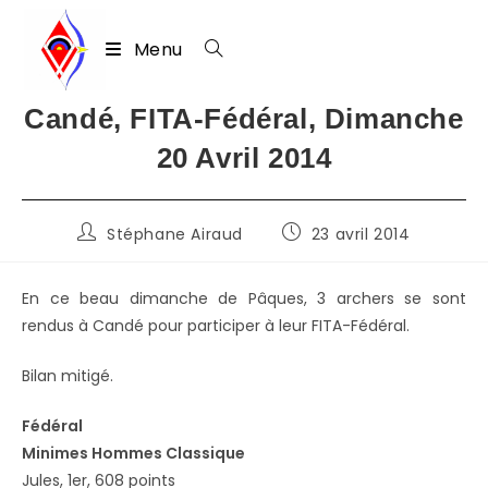
Menu
Skip
Candé, FITA-Fédéral, Dimanche
to
20 Avril 2014
content
Auteur/autrice
Publication
Stéphane Airaud
23 avril 2014
de
publiée :
la
publication :
En ce beau dimanche de Pâques, 3 archers se sont
rendus à Candé pour participer à leur FITA-Fédéral.
Bilan mitigé.
Fédéral
Minimes Hommes Classique
Jules, 1er, 608 points