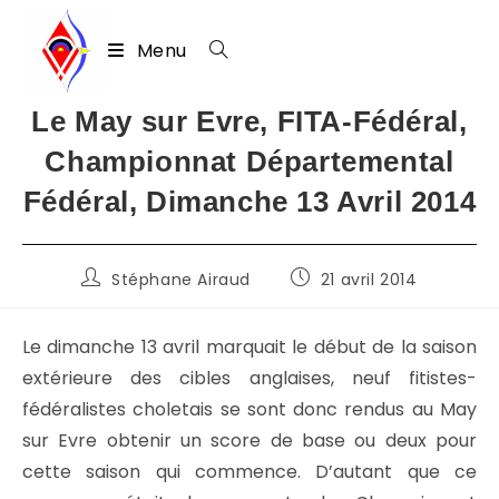
Menu
Skip
Le May sur Evre, FITA-Fédéral,
to
Championnat Départemental
content
Fédéral, Dimanche 13 Avril 2014
Auteur/autrice
Publication
Stéphane Airaud
21 avril 2014
de
publiée :
la
publication :
Le dimanche 13 avril marquait le début de la saison
extérieure des cibles anglaises, neuf fitistes-
fédéralistes choletais se sont donc rendus au May
sur Evre obtenir un score de base ou deux pour
cette saison qui commence. D’autant que ce