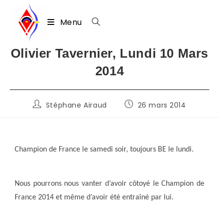
Menu
Skip
Olivier Tavernier, Lundi 10 Mars
to
2014
content
Auteur/autrice
Publication
Stéphane Airaud
26 mars 2014
de
publiée :
la
publication :
Champion de France le samedi soir, toujours BE le lundi.
Nous pourrons nous vanter d’avoir côtoyé le Champion de
France 2014 et même d’avoir été entraîné par lui.