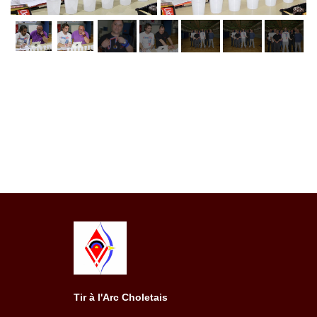
Tir à l'Arc Choletais