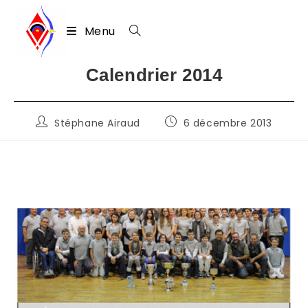
Menu
Skip
Calendrier 2014
to
content
Auteur/autrice
Publication
Stéphane Airaud
6 décembre 2013
de
publiée :
la
publication :