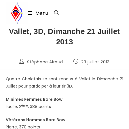
Menu
Skip
Vallet, 3D, Dimanche 21 Juillet
to
2013
content
Auteur/autrice
Publication
Stéphane Airaud
29 juillet 2013
de
publiée :
la
publication :
Quatre Choletais se sont rendus à Vallet le Dimanche 21
Juillet pour participer à leur tir 3D.
Minimes Femmes Bare Bow
ème
Lucile, 2
, 388 points
Vétérans Hommes Bare Bow
Pierre, 370 points