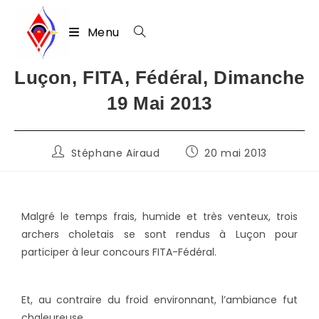
Menu
Skip
Luçon, FITA, Fédéral, Dimanche
to
19 Mai 2013
content
Auteur/autrice
Publication
Stéphane Airaud
20 mai 2013
de
publiée :
la
publication :
Malgré le temps frais, humide et très venteux, trois
archers choletais se sont rendus à Luçon pour
participer à leur concours FITA-Fédéral.
Et, au contraire du froid environnant, l’ambiance fut
chaleureuse.