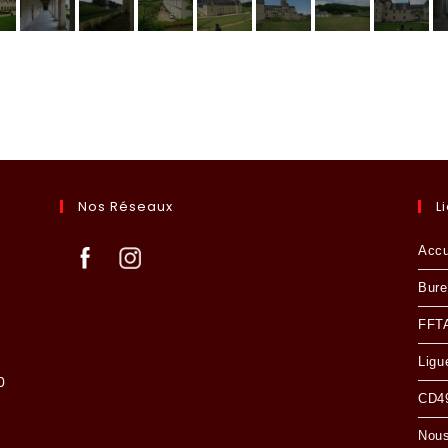
Nos Réseaux
L
Accu
Bure
FFT
Ligu
0
CD49
Nous