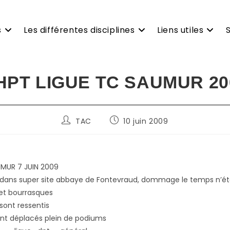
s
Les différentes disciplines
Liens utiles
HPT LIGUE TC SAUMUR 20
Auteur/autrice
Publication
TAC
10 juin 2009
de
publiée :
la
publication :
UMUR 7 JUIN 2009
dans super site abbaye de Fontevraud, dommage le temps n’éta
 et bourrasques
 sont ressentis
ont déplacés plein de podiums