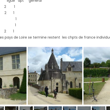
ts ligue dpt général
 2 1
2 1
phe 1
ves 1
 2 1
les pays de Loire se termine restent les chpts de france individu