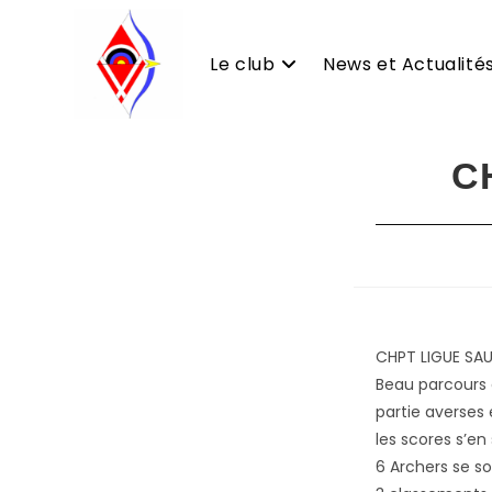
Le club
News et Actualité
Skip
C
to
content
CHPT LIGUE SA
Beau parcours 
partie averses
les scores s’en
6 Archers se s