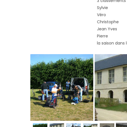
3 classemen
Sylvie
Véro 
Christo
Jean Y
Pierre
la saison dans 