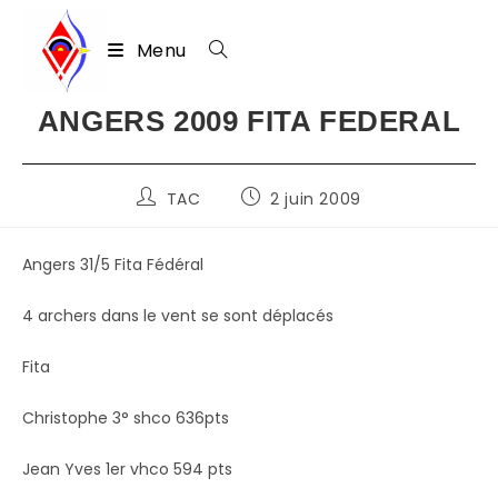
Menu
Skip
ANGERS 2009 FITA FEDERAL
to
content
Auteur/autrice
Publication
TAC
2 juin 2009
de
publiée :
la
publication :
Angers 31/5 Fita Fédéral
4 archers dans le vent se sont déplacés
Fita
Christophe 3° shco 636pts
Jean Yves 1er vhco 594 pts