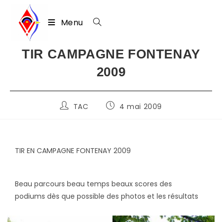
Menu
Skip
TIR CAMPAGNE FONTENAY
to
2009
content
Auteur/autrice
Publication
TAC
4 mai 2009
de
publiée :
la
publication :
TIR EN CAMPAGNE FONTENAY 2009
Beau parcours beau temps beaux scores des
podiums dès que possible des photos et les résultats