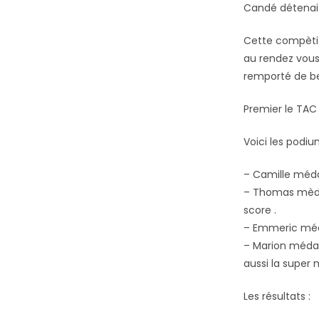
Candé détenait
Cette compètiti
au rendez vous 
remporté de be
Premier le TAC 
Voici les podiu
– Camille médai
– Thomas mèdai
score .
– Emmeric méda
– Marion médai
aussi la super 
Les résultats :