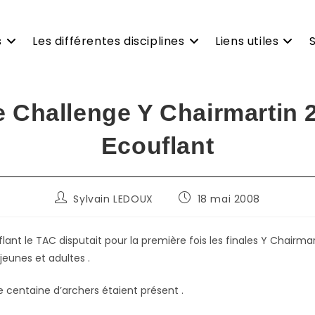
s
Les différentes disciplines
Liens utiles
e Challenge Y Chairmartin 
Ecouflant
Auteur/autrice
Publication
Sylvain LEDOUX
18 mai 2008
de
publiée :
la
publication :
ant le TAC disputait pour la première fois les finales Y Chairma
jeunes et adultes .
e centaine d’archers étaient présent .