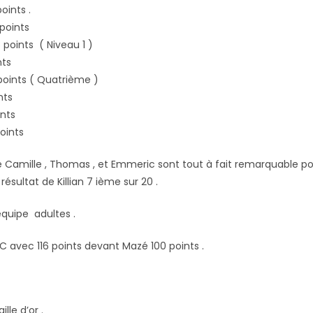
oints .
points
points ( Niveau 1 )
nts
oints ( Quatrième )
nts
ints
oints
e Camille , Thomas , et Emmeric sont tout à fait remarquable po
 résultat de Killian 7 ième sur 20 .
équipe adultes .
C avec 116 points devant Mazé 100 points .
lle d’or .