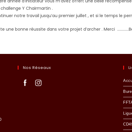
re année d’initiateur vous m’avez offert une belle récompense
challenge Y Chairmartin .
tinuer notre travail jusqu’au premier juillet , et si le temps le pe
te une bonne réussite dans votre projet d’archer . Merci ………….B
Nos Réseaux
L
Accu
Bure
FFT
Ligu
0
CD49