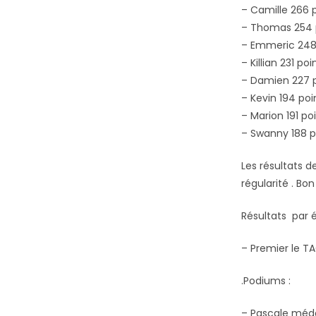
– Camille 266 p
– Thomas 254 
– Emmeric 248 
– Killian 231 poi
– Damien 227 p
– Kevin 194 poi
– Marion 191 po
– Swanny 188 p
Les résultats d
régularité . Bon
Résultats par 
– Premier le TA
.Podiums :
– Pascale médai