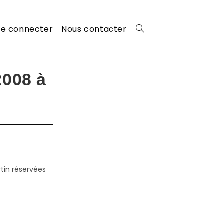
Se connecter
Nous contacter
Toggle
website
2008 à
search
rtin réservées