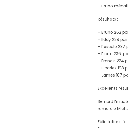
– Bruno médaill
Résultats :
– Bruno 262 po
– Eddy 239 poi
– Pascale 237 
– Pierre 236 po
– Francis 224 p
– Charles 198 p
– James 187 po
Excellents résu
Bernard l’initia
remercie Michel
Félicitations à 