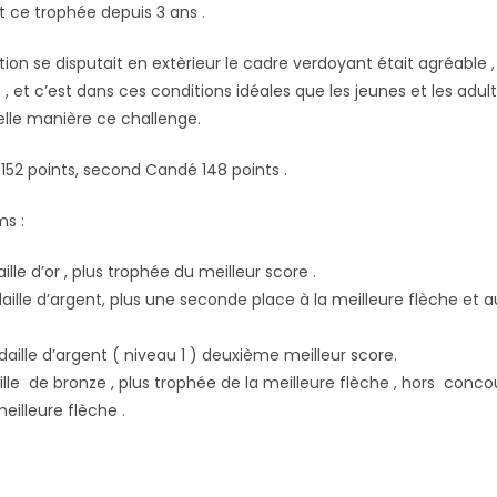
 ce trophée depuis 3 ans .
on se disputait en extèrieur le cadre verdoyant était agréable , l
, et c’est dans ces conditions idéales que les jeunes et les adul
lle manière ce challenge.
152 points, second Candé 148 points .
ms :
lle d’or , plus trophée du meilleur score .
lle d’argent, plus une seconde place à la meilleure flèche et a
ille d’argent ( niveau 1 ) deuxième meilleur score.
lle de bronze , plus trophée de la meilleure flèche , hors conco
meilleure flèche .