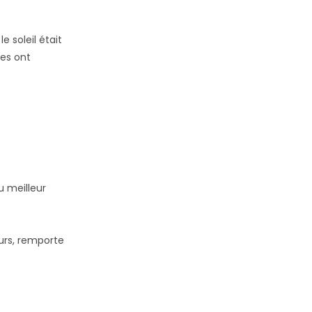
e soleil était
tes ont
u meilleur
urs, remporte