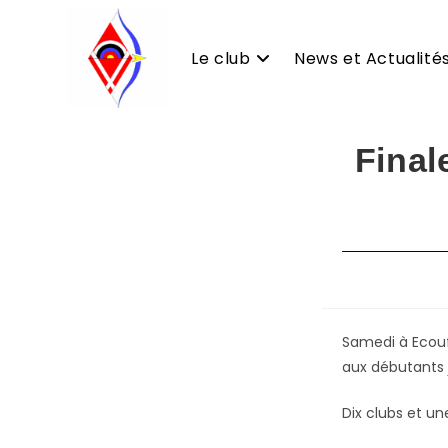
Le club
News et Actualité
Skip
Final
to
content
Samedi à Ecoufl
aux débutants 
Dix clubs et un