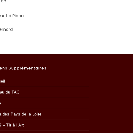
 en
rmet à Ribou.
ernard
iens Supplémentaires
eil
au du TAC
A
e des Pays de la Loire
 – Tir à l’Arc