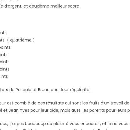
e d’argent, et deuxième meilleur score .
ints
nts ( quatrième )
points
ints
oints
oints
ints
ltats de Pascale et Bruno pour leur régularité .
teur est comblé de ces résultats qui sont les fruits d’un travail de
 et Jean Yves pour leur aide, mais aussi les parents pour leurs pa
tous, j’ai pris beaucoup de plaisir à vous encadrer , et je ne vous 