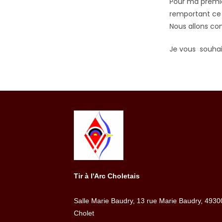
Pour ma premiè
remportant ce 
Nous allons con
Je vous souhai
Tir à l'Arc Choletais
Salle Marie Baudry, 13 rue Marie Baudry, 4930
Cholet