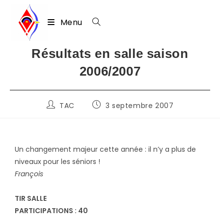
Menu
Skip
Résultats en salle saison
to
2006/2007
content
Auteur/autrice
Publication
TAC
3 septembre 2007
de
publiée :
la
publication :
Un changement majeur cette année : il n’y a plus de
niveaux pour les séniors !
François
TIR SALLE
PARTICIPATIONS : 40